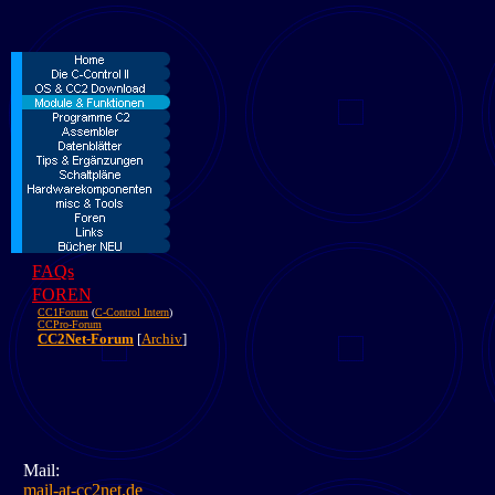
FAQs
FOREN
CC1Forum
(
C-Control Intern
)
CCPro-Forum
CC2Net-Forum
[
Archiv
]
Mail:
mail-at-cc2net.de