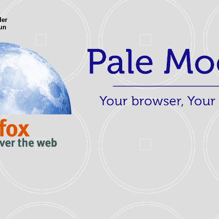
der
tun